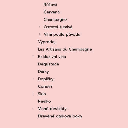
e
ASOLO PROSECCO SUPERIORE DOCG
Růžová
BRUT, MARTIGNAGO
l
Červená
253 Kč
Původně:
335 Kč
Champagne
Ostatní šumivá
Vína podle původu
Výprodej
Les Artisans du Champagne
Exkluzivní vína
Degustace
Dárky
Doplňky
Coravin
Sklo
Nealko
Vinné destiláty
Dřevěné dárkové boxy