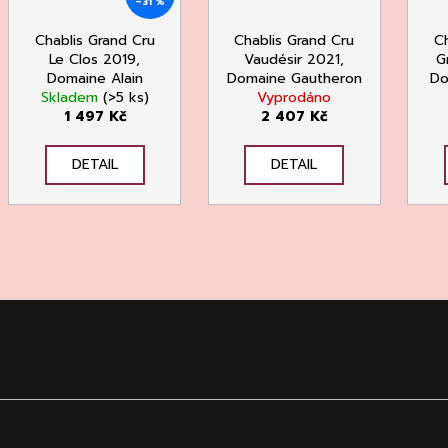
–31 %
Chablis Grand Cru
Chablis Grand Cru
Ch
Le Clos 2019,
Vaudésir 2021,
G
Domaine Alain
Domaine Gautheron
Do
Skladem
Geoffroy
(>5 ks)
Vyprodáno
1 497 Kč
2 407 Kč
DETAIL
DETAIL