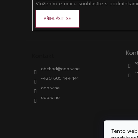
Vložením e-mailu souhlasíte s
podmínkami
PŘIHLÁSIT SE
Kon
Kontakt
s
obchod
@
ooo.wine
+
+420 605 144 141
ooo.wine
ooo.wine
Tento web 