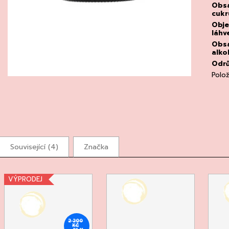
Obs
cukr
Obj
láhv
Obs
alko
Odr
Polo
Související (4)
Značka
VÝPRODEJ
2 200
KČ