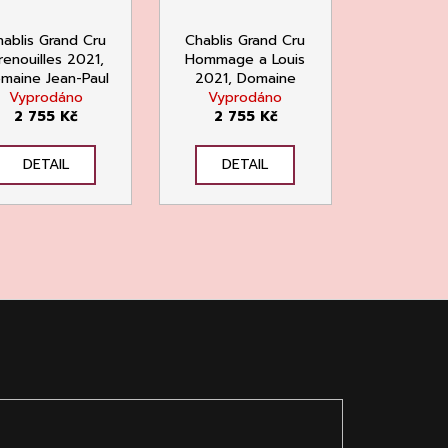
ablis Grand Cru
Chablis Grand Cru
renouilles 2021,
Hommage a Louis
maine Jean-Paul
2021, Domaine
& Benoît Droin
Vyprodáno
Jean-Paul & Benoît
Vyprodáno
2 755 Kč
2 755 Kč
Droin
DETAIL
DETAIL