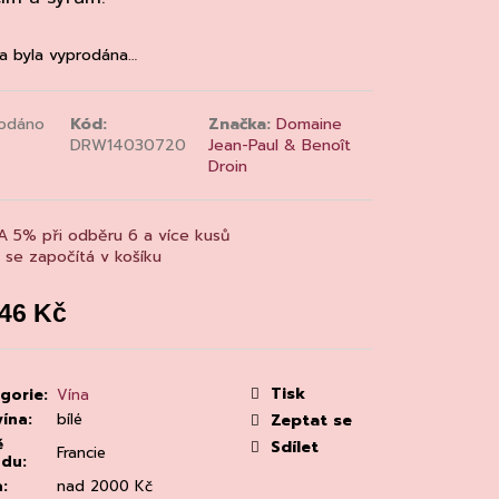
MAINE 'ALZIPRATU
a byla vyprodána…
odáno
Kód:
Značka:
Domaine
DRW14030720
Jean-Paul & Benoît
Droin
A 5% při odběru 6 a více kusů
a se započítá v košíku
546 Kč
á
:
Tisk
gorie
:
Vína
vína
:
bílé
Zeptat se
ě
Sdílet
Francie
odu
:
a
:
nad 2000 Kč