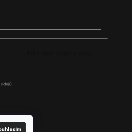
Přijímáme online platby
 údajů
ouhlasím