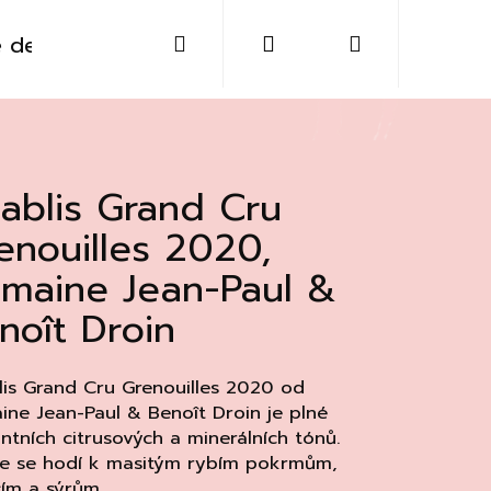
Hledat
Přihlášení
Nákupní
 destiláty
Sklo
Doplňky
Kontakt
košík
ablis Grand Cru
enouilles 2020,
maine Jean-Paul &
noît Droin
is Grand Cru Grenouilles 2020 od
ne Jean-Paul & Benoît Droin je plné
ntních citrusových a minerálních tónů.
Následující
le se hodí k masitým rybím pokrmům,
cím a sýrům.