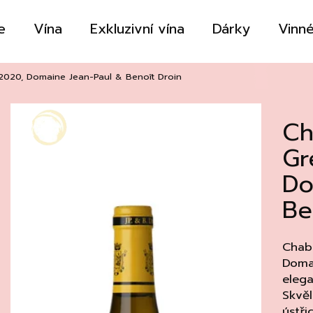
e
Vína
Exkluzivní vína
Dárky
Vinné
Co potřebujete najít?
 2020, Domaine Jean-Paul & Benoît Droin
Ch
HLEDAT
Gr
Do
Doporučujeme
Be
Chabl
Domai
elega
Skvě
ústři