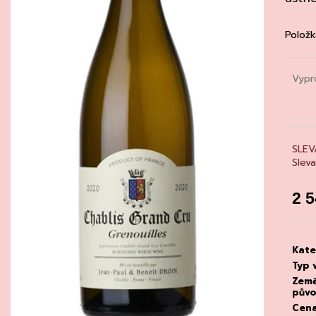
CHATELDON, VODA PERLIVÁ
DEGUSTACE DO
22.7.2026
111 Kč
1 500 Kč
Položk
Vypr
SLEV
Slev
2 
Měrn
cena
Kate
Typ 
Zem
pův
Cen