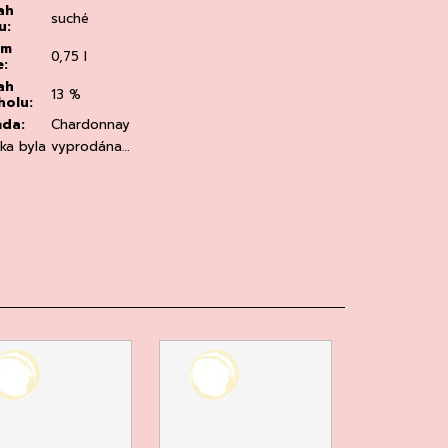
ah
suché
u
:
em
0,75 l
e
:
ah
13 %
holu
:
ůda
:
Chardonnay
žka byla vyprodána…