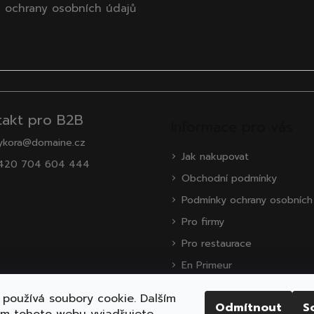
 ochrany osobních údajů
takt pro B2B
Informace pro vás
ykora@domaine.cz
Jak nakupovat
420 704 604 444
Obchodní podmínky
Podmínky ochrany osobních
Pro firmy
Pro restaurace
En Primeur
O nás
používá soubory cookie. Dalším
Odmítnout
S
Zákaznická podpora