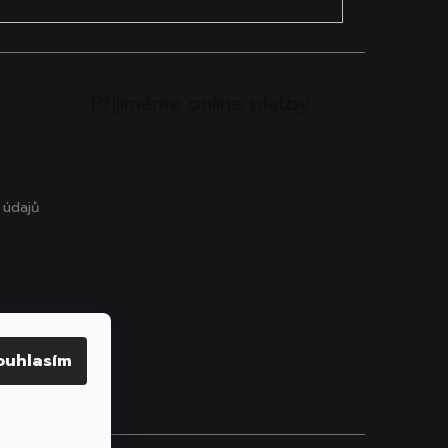
Přijímáme online platby
 údajů
ouhlasím