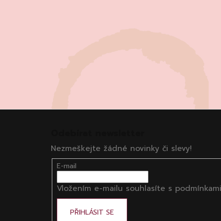
Z
á
Odebírat newsletter
p
Nezmeškejte žádné novinky či slevy!
a
t
E-mail
í
Vložením e-mailu souhlasíte s
podmínkami
PŘIHLÁSIT SE