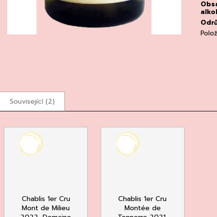
Obs
alko
Odr
Polo
Související (2)
Chablis 1er Cru
Chablis 1er Cru
Mont de Milieu
Montée de