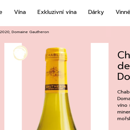
e
Vína
Exkluzivní vína
Dárky
Vinné
Co potřebujete najít?
u 2020, Domaine Gautheron
Ch
HLEDAT
de
Do
Doporučujeme
Chabl
Domai
víno 
miner
mořs