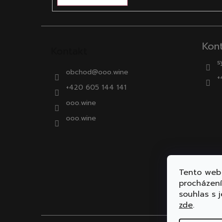
Kon
Kontakt
s
obchod
@
ooo.wine
+
+420 605 144 141
ooo.wine
ooo.wine
Tento web 
procházen
souhlas s j
zde
.