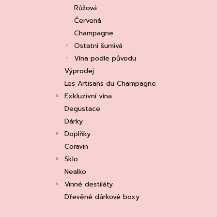
e
ASOLO PROSECCO SUPERIORE DOCG
Růžová
BRUT, MARTIGNAGO
l
Červená
253 Kč
Původně:
335 Kč
Champagne
Ostatní šumivá
Vína podle původu
Výprodej
Les Artisans du Champagne
Exkluzivní vína
Degustace
Dárky
Doplňky
Coravin
Sklo
Nealko
Vinné destiláty
Dřevěné dárkové boxy