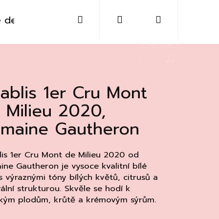
Hledat
Přihlášení
Nákupní
 destiláty
Sklo
Doplňky
Kontakt
košík
ablis 1er Cru Mont
 Milieu 2020,
maine Gautheron
is 1er Cru Mont de Milieu 2020 od
ne Gautheron je vysoce kvalitní bílé
s výraznými tóny bílých květů, citrusů a
ální strukturou. Skvěle se hodí k
Následující
kým plodům, krůtě a krémovým sýrům.