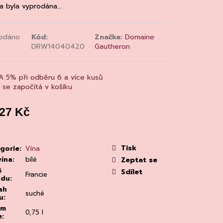
MAINE 'ALZIPRATU
a byla vyprodána…
odáno
Kód:
Značka:
Domaine
DRW14040420
Gautheron
A 5% při odběru 6 a více kusů
a se započítá v košíku
127 Kč
á
:
Tisk
gorie
:
Vína
vína
:
bílé
Zeptat se
ě
Sdílet
Francie
odu
:
ah
suché
u
:
em
0,75 l
e
: