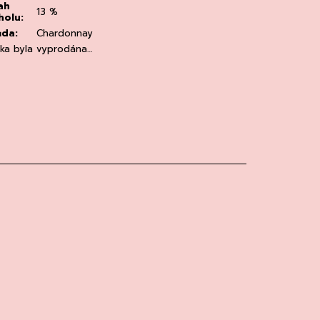
ah
13 %
holu
:
ůda
:
Chardonnay
žka byla vyprodána…