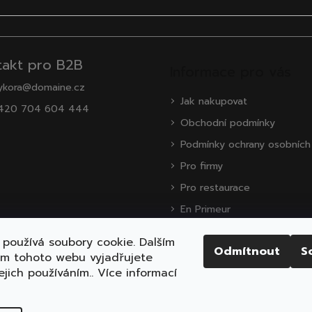
takt pro B2B
Informace pro vás
ykora@domaine.cz
Jak nakupovat
420 704 604 444
Obchodní podmínky
Podmínky ochrany osobních
Pro firmy
Pro restaurace
En Primeur
O nás
používá soubory cookie. Dalším
Odmítnout
S
Zákaznická podpora
ím tohoto webu vyjadřujete
ejich používáním.. Více informací