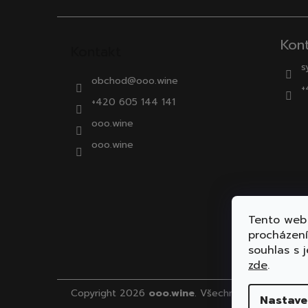
Kon
Kontakt
s
obchod
@
ooo.wine
+
+420 605 144 141
ooo.wine
ooo.wine
Tento web 
procházen
souhlas s j
zde
.
Copyright 2026
ooo.wine
. Všechna práva vyhraz
Nastave