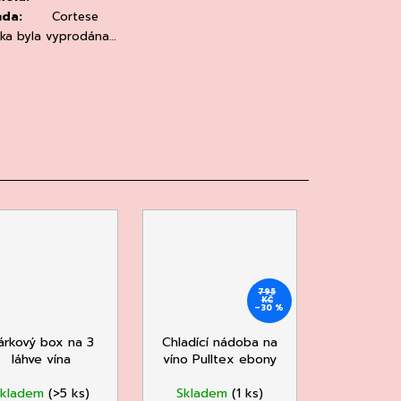
ůda
:
Cortese
žka byla vyprodána…
795
KČ
–30 %
árkový box na 3
Chladící nádoba na
láhve vína
víno Pulltex ebony
Skladem
(>5 ks)
Skladem
(1 ks)