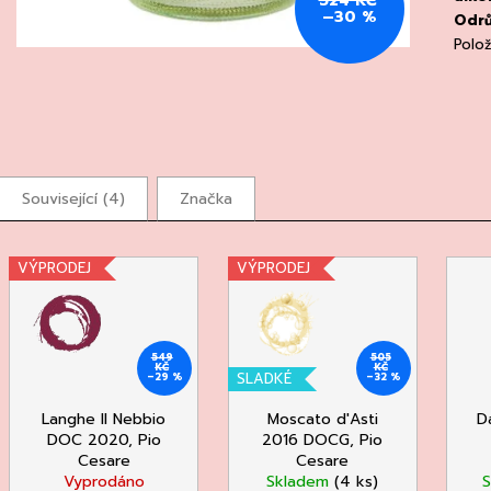
524 KČ
–30 %
Odr
Polo
Související (4)
Značka
VÝPRODEJ
VÝPRODEJ
549
505
KČ
KČ
SLADKÉ
–29 %
–32 %
Langhe Il Nebbio
Moscato d'Asti
D
DOC 2020, Pio
2016 DOCG, Pio
Cesare
Cesare
Vyprodáno
Skladem
(4 ks)