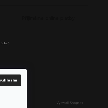
Přijímáme online platby
 údajů
ouhlasím
Vytvořil Shoptet