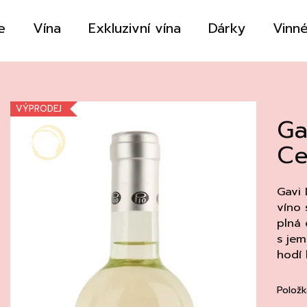
e
Vína
Exkluzivní vína
Dárky
Vinné
Co potřebujete najít?
VÝPRODEJ
Ga
HLEDAT
Ce
Doporučujeme
Gavi 
víno 
plná 
s je
hodí
Položk