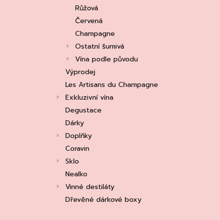
e
ASOLO PROSECCO SUPERIORE DOCG
Růžová
BRUT, MARTIGNAGO
l
Červená
253 Kč
Původně:
335 Kč
Champagne
Ostatní šumivá
Vína podle původu
Výprodej
Les Artisans du Champagne
Exkluzivní vína
Degustace
Dárky
Doplňky
Coravin
Sklo
Nealko
Vinné destiláty
Dřevěné dárkové boxy