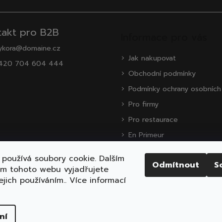
takt pro B2B
Informace pro vás
ykora@domaine.cz
Jak nakupovat
420 704 604 444
Obchodní podmínky
Podmínky ochrany osobních
Pro firmy
Pro restaurace
En Primeur
O nás
používá soubory cookie. Dalším
Odmítnout
S
Zákaznická podpora
ím tohoto webu vyjadřujete
ejich používáním.. Více informací
ena.
Upravit nastavení cookies
ní