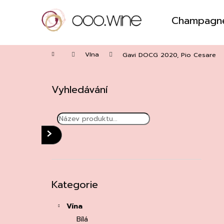
Přejít
na
Champagn
obsah
Zpět
do
Domů
obchodu
Vína
Gavi DOCG 2020, Pio Cesare
P
o
Vyhledávání
s
t
r
a
HLEDAT
n
n
í
Přeskočit
Kategorie
kategorie
p
a
Vína
n
Bílá