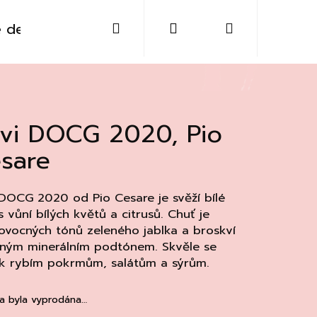
Hledat
Přihlášení
Nákupní
 destiláty
Sklo
Doplňky
Kontakt
košík
vi DOCG 2020, Pio
sare
DOCG 2020 od Pio Cesare je svěží bílé
s vůní bílých květů a citrusů. Chuť je
ovocných tónů zeleného jablka a broskví
mným minerálním podtónem. Skvěle se
 k rybím pokrmům, salátům a sýrům.
Následující
a byla vyprodána…