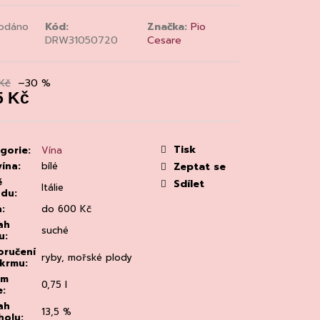
MAINE 'ALZIPRATU
odáno
Kód:
Značka:
Pio
DRW31050720
Cesare
Kč
–30 %
5 Kč
á
:
Tisk
gorie
:
Vína
vína
:
bílé
Zeptat se
ě
Sdílet
Itálie
odu
:
a
:
do 600 Kč
ah
suché
u
:
ručení
ryby, mořské plody
okrmu
:
em
0,75 l
e
:
ah
13,5 %
holu
: