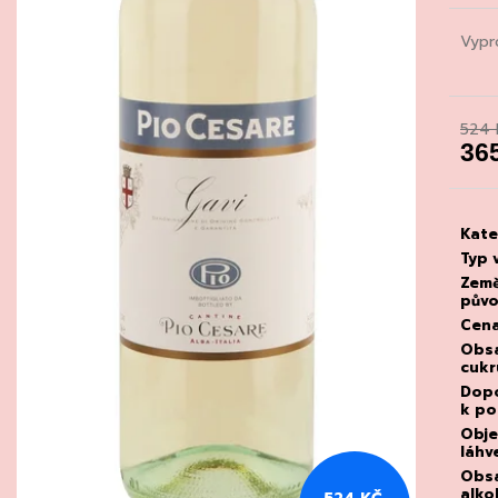
CHATELDON, VODA PERLIVÁ
DEGUSTACE DO
22.7.2026
111 Kč
Vypr
1 500 Kč
524 
36
Měrn
cena
Kate
Typ 
Zem
pův
Cen
Obs
cukr
Dopo
k p
Obj
láhv
Obs
alko