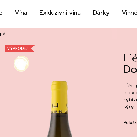
e
Vína
Exkluzivní vína
Dárky
Vinné
Co potřebujete najít?
apé
VÝPRODEJ
L´
HLEDAT
Do
Doporučujeme
L´écl
a ovo
rybíz
sýry.
Položk