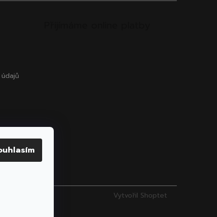
Přijímáme online platby
 údajů
ouhlasím
Vytvořil Shoptet