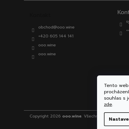
Kon
Kontakt
s
obchod
@
ooo.wine
+
+420 605 144 141
ooo.wine
ooo.wine
Tento web 
procházen
souhlas s j
zde
.
Copyright 2026
ooo.wine
. Všechna práva vyhraz
Nastave