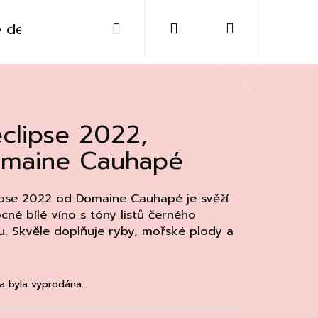
Hledat
Přihlášení
Nákupní
 destiláty
Sklo
Doplňky
Kontakt
košík
éclipse 2022,
maine Cauhapé
ipse 2022 od Domaine Cauhapé je svěží
cné bílé víno s tóny listů černého
u. Skvěle doplňuje ryby, mořské plody a
Následující
a byla vyprodána…