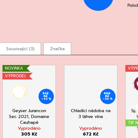
Polo
Související (3)
Značka
NOVINKA
VÝP
VÝPRODEJ
543
960
KČ
KČ
–43 %
–30 %
Geyser Jurancon
Chladící nádoba na
Spi
Sec 2021, Domaine
3 láhve vína
Cauhapé
TIP 
Vyprodáno
Vyprodáno
305 Kč
672 Kč