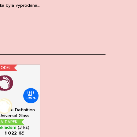
žka byla vyprodána…
RODEJ
1 363
KČ
–25 %
egelau Definition
Universal Glass
Set/2
NA DÁREK
Skladem
(3 ks)
1 022 Kč