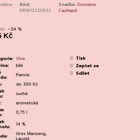
MAINE 'ALZIPRATU
odáno
Kód:
Značka:
Domaine
DRW12220522
Cauhapé
Kč
–34 %
5 Kč
á
:
Tisk
gorie
:
Vína
vína
:
bílé
Zeptat se
ě
Sdílet
Francie
odu
:
a
:
do 300 Kč
ah
suché
u
:
ť
:
aromatická
em
0,75 l
e
:
ah
14 %
holu
:
Gros Manseng,
ůda
:
Lauzet