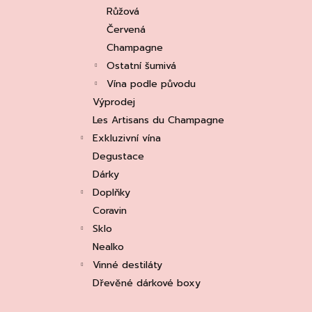
e
ASOLO PROSECCO SUPERIORE DOCG
Růžová
BRUT, MARTIGNAGO
l
Červená
253 Kč
Původně:
335 Kč
Champagne
Ostatní šumivá
Vína podle původu
Výprodej
Les Artisans du Champagne
Exkluzivní vína
Degustace
Dárky
Doplňky
Coravin
Sklo
Nealko
Vinné destiláty
Dřevěné dárkové boxy