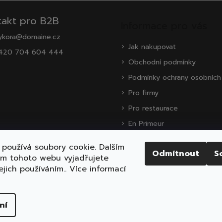
takt pro B2B
Informace pro vás
ykora@domaine.cz
Jak nakupovat
420 704 604 444
Obchodní podmínky
Podmínky ochrany osobních
Pro firmy
Pro restaurace
En Primeur
O nás
používá soubory cookie. Dalším
Odmítnout
S
Zákaznická podpora
ím tohoto webu vyjadřujete
ejich používáním.. Více informací
ena.
Upravit nastavení cookies
ní