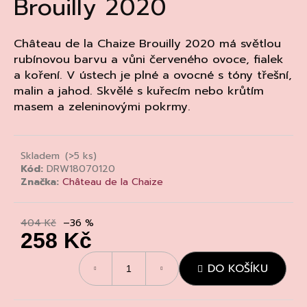
Brouilly 2020
a
j
Château de la Chaize Brouilly 2020 má světlou
í
rubínovou barvu a vůni červeného ovoce, fialek
t
a koření. V ústech je plné a ovocné s tóny třešní,
?
malin a jahod. Skvělé s kuřecím nebo krůtím
masem a zeleninovými pokrmy.
Skladem
(>5 ks)
HLEDAT
Kód:
DRW18070120
Značka:
Château de la Chaize
D
404 Kč
–36 %
o
258 Kč
p
Měrná
o
DO KOŠÍKU
cena:
r
u