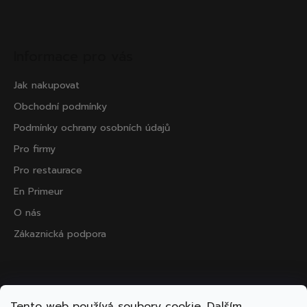
Informace pro vás
Jak nakupovat
Obchodní podmínky
Podmínky ochrany osobních údajů
Pro firmy
Pro restaurace
En Primeur
O nás
Zákaznická podpora
Přijímáme online platby
Tento web používá soubory cookie. Dalším