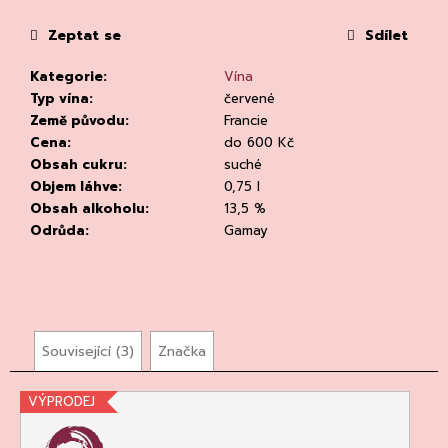
č
u
Zeptat se
Sdílet
j
e
Kategorie
:
Vína
m
Typ vína
:
červené
e
Země původu
:
Francie
Cena
:
do 600 Kč
Obsah cukru
:
suché
Objem láhve
:
0,75 l
Obsah alkoholu
:
13,5 %
Odrůda
:
Gamay
CHLADÍCÍ
TAŠKA
NA
VÍNO
CLEAR
Související (3)
Značka
94
Kč
Původně:
VÝPRODEJ
135
Kč