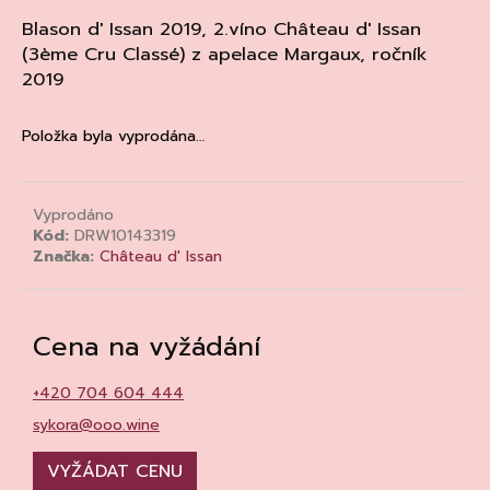
a
Blason d' Issan 2019,
2.víno Ch
â
teau d' Issan
j
(3ème Cru Classé) z apelace
Margaux
, ročník
2019
í
t
?
Položka byla vyprodána…
Vyprodáno
Kód:
DRW10143319
HLEDAT
Značka:
Château d' Issan
Cena na vyžádání
D
o
p
+420 704 604 444
o
sykora@ooo.wine
r
u
VYŽÁDAT CENU