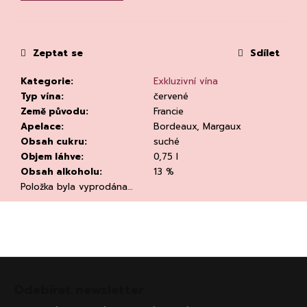
č
u
j
e
Zeptat se
Sdílet
m
e
Kategorie
:
Exkluzivní vína
Typ vína
:
červené
Země původu
:
Francie
Apelace
:
Bordeaux, Margaux
Obsah cukru
:
suché
Objem láhve
:
0,75 l
Obsah alkoholu
:
13 %
CHATELDON,
Položka byla vyprodána…
VODA
PERLIVÁ
111
Kč
Z
á
Odebírat newsletter
p