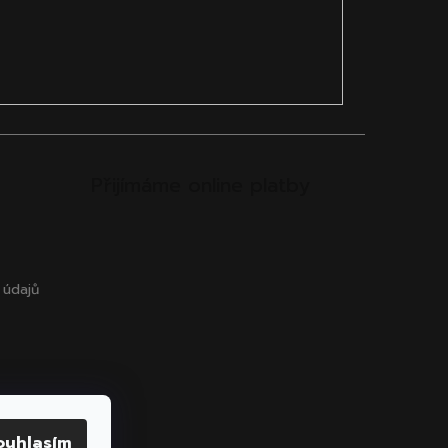
Přijímáme online platby
 údajů
ouhlasím