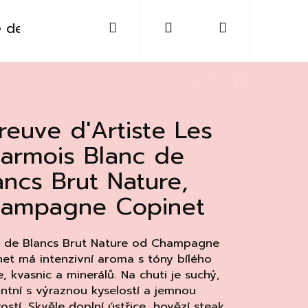
Hledat
Přihlášení
Nákupní
 destiláty
Sklo
Doplňky
Kontakt
košík
reuve d'Artiste Les
armois Blanc de
ancs Brut Nature,
ampagne Copinet
c de Blancs Brut Nature od Champagne
et má intenzivní aroma s tóny bílého
, kvasnic a minerálů. Na chuti je suchý,
Následující
ntní s výraznou kyselostí a jemnou
vostí. Skvěle doplní ústřice, hovězí steak