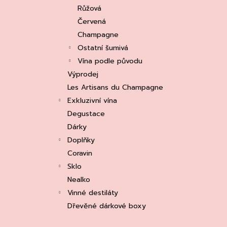
e
ASOLO PROSECCO SUPERIORE DOCG
Růžová
BRUT, MARTIGNAGO
l
Červená
253 Kč
Původně:
335 Kč
Champagne
Ostatní šumivá
Vína podle původu
Výprodej
Les Artisans du Champagne
Exkluzivní vína
Degustace
Dárky
Doplňky
Coravin
Sklo
Nealko
Vinné destiláty
Dřevěné dárkové boxy