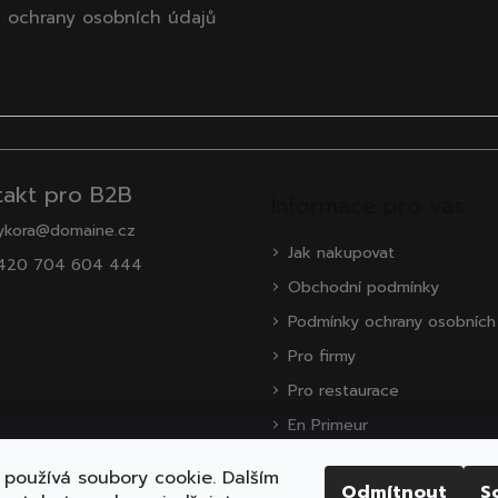
 ochrany osobních údajů
takt pro B2B
Informace pro vás
ykora@domaine.cz
Jak nakupovat
420 704 604 444
Obchodní podmínky
Podmínky ochrany osobních
Pro firmy
Pro restaurace
En Primeur
O nás
používá soubory cookie. Dalším
Odmítnout
S
Zákaznická podpora