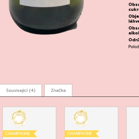
Obs
cukr
Obj
láhv
Obs
alko
Odr
Polo
Související (4)
Značka
CHAMPAGNE
CHAMPAGNE