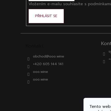
Vložením e-mailu souhlasíte s
podmínkami
PŘIHLÁSIT SE
Kon
Kontakt
s
obchod
@
ooo.wine
+
+420 605 144 141
ooo.wine
ooo.wine
Tento web 