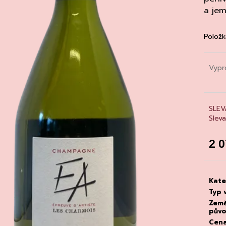
CHATELDON, VODA PERLIVÁ
DEGUSTACE DO
a jem
22.7.2026
111 Kč
1 500 Kč
Položk
Vypr
SLEV
Slev
2 
Měrn
cena
Kate
Typ 
Zem
pův
Cen