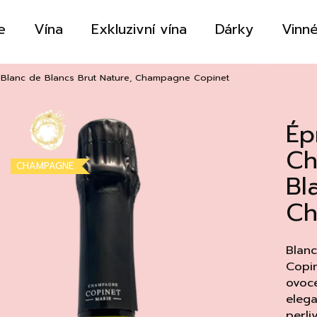
e
Vína
Exkluzivní vína
Dárky
Vinné
Co potřebujete najít?
s Blanc de Blancs Brut Nature, Champagne Copinet
Ép
HLEDAT
Ch
CHAMPAGNE
Bl
Doporučujeme
Ch
Blan
Copin
ovoce
elega
perli