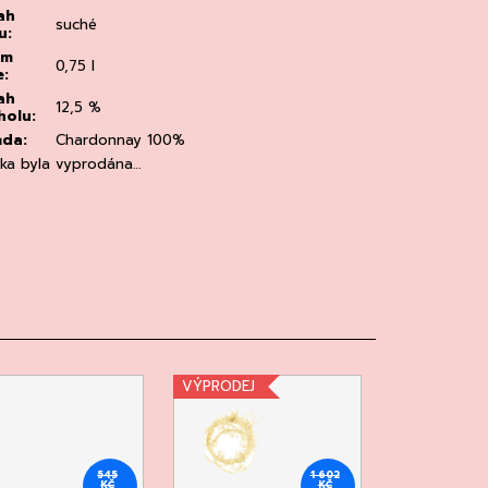
ah
suché
u
:
em
0,75 l
e
:
ah
12,5 %
holu
:
ůda
:
Chardonnay 100%
žka byla vyprodána…
VÝPRODEJ
545
1 602
KČ
KČ