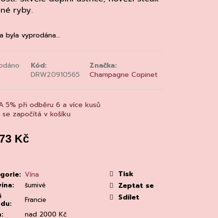
MAINE 'ALZIPRATU
né ryby.
a byla vyprodána…
odáno
Kód:
Značka:
DRW20910565
Champagne Copinet
A 5% při odběru 6 a více kusů
a se započítá v košíku
073 Kč
á
:
Tisk
gorie
:
Vína
vína
:
šumivé
Zeptat se
ě
Sdílet
Francie
odu
:
a
:
nad 2000 Kč