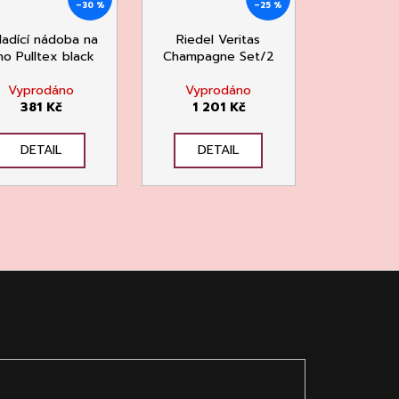
–30 %
–25 %
ladící nádoba na
Riedel Veritas
no Pulltex black
Champagne Set/2
Vyprodáno
Vyprodáno
381 Kč
1 201 Kč
DETAIL
DETAIL