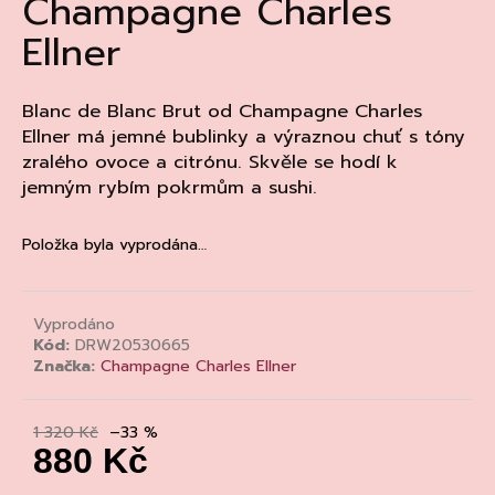
Champagne Charles
a
Ellner
j
í
t
Blanc de Blanc Brut od Champagne Charles
Ellner má jemné bublinky a výraznou chuť s tóny
?
zralého ovoce a citrónu. Skvěle se hodí k
jemným rybím pokrmům a sushi.
Položka byla vyprodána…
HLEDAT
Vyprodáno
Kód:
DRW20530665
D
Značka:
Champagne Charles Ellner
o
p
o
1 320 Kč
–33 %
r
880 Kč
u
Měrná