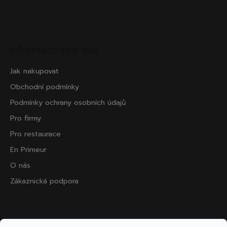
Informace pro vás
Jak nakupovat
Obchodní podmínky
Podmínky ochrany osobních údajů
Pro firmy
Pro restaurace
En Primeur
O nás
Zákaznická podpora
Přijímáme online platby