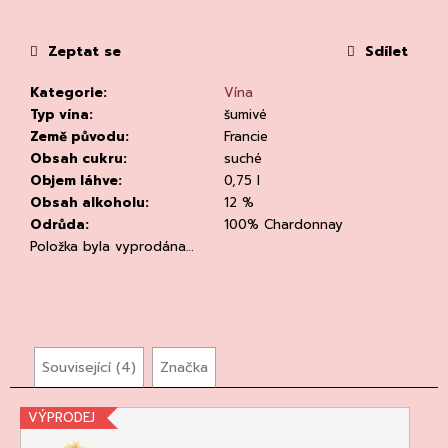
č
cena:
u
j
Zeptat se
Sdílet
e
m
Kategorie
:
Vína
e
Typ vína
:
šumivé
Země původu
:
Francie
Obsah cukru
:
suché
Objem láhve
:
0,75 l
Obsah alkoholu
:
12 %
Odrůda
:
100% Chardonnay
Položka byla vyprodána…
RIESLING
DRY
2023,
WEINGUT
DR.
LOOSEN
Související (4)
Značka
DR.
LOOSEN
292
VÝPRODEJ
Kč