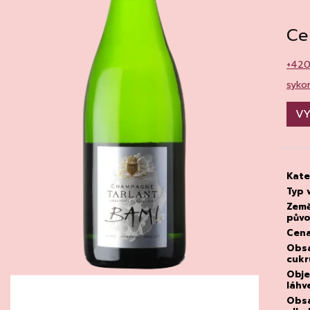
CHATELDON, VODA PERLIVÁ
DEGUSTACE DO
22.7.2026
111 Kč
Ce
1 500 Kč
+42
syko
VY
Kate
Typ 
Zem
pův
Cen
Obs
cukr
Obj
láhv
Obs