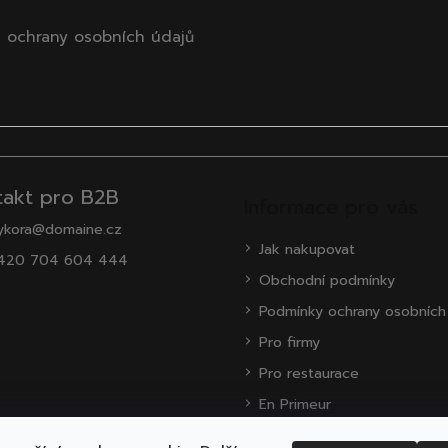
 ochrany osobních údajů
takt pro B2B
Informace pro vás
ykora@domaine.cz
Jak nakupovat
420 704 604 444
Obchodní podmínky
Podmínky ochrany osobních
Pro firmy
Pro restaurace
En Primeur
O nás