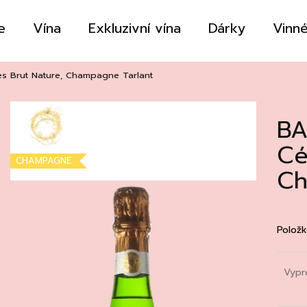
e
Vína
Exkluzivní vína
Dárky
Vinné
Co potřebujete najít?
s Brut Nature, Champagne Tarlant
BA
HLEDAT
Cé
CHAMPAGNE
Ch
Doporučujeme
Položk
Vypr