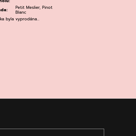
holu
:
Petit Meslier, Pinot
ůda
:
Blanc
žka byla vyprodána…