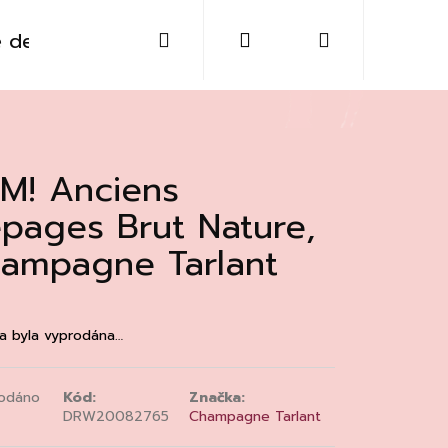
Hledat
Přihlášení
Nákupní
 destiláty
Sklo
Doplňky
Kontakt
košík
M! Anciens
pages Brut Nature,
ampagne Tarlant
a byla vyprodána…
odáno
Kód:
Značka:
Následující
DRW20082765
Champagne Tarlant