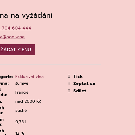
MAINE 'ALZIPRATU
na na vyžádání
0 704 604 444
ra@ooo.wine
ŽÁDAT CENU
Tisk
gorie
:
Exkluzivní vína
vína
:
šumivé
Zeptat se
ě
Sdílet
Francie
odu
:
a
:
nad 2000 Kč
ah
suché
u
:
em
0,75 l
e
:
ah
12 %