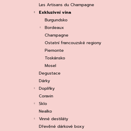
e
ASOLO PROSECCO SUPERIORE DOCG
Les Artisans du Champagne
BRUT, MARTIGNAGO
l
Exkluzivní vína
253 Kč
Původně:
335 Kč
Burgundsko
Bordeaux
Champagne
Ostatní francouzské regiony
Piemonte
Toskánsko
Mosel
Degustace
Dárky
Doplňky
Coravin
Sklo
Nealko
Vinné destiláty
Dřevěné dárkové boxy