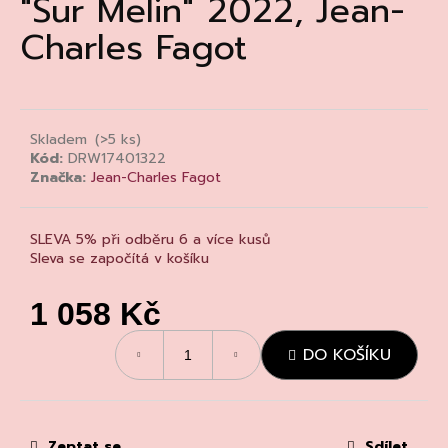
"Sur Melin" 2022, Jean-
a
Charles Fagot
j
í
t
?
Skladem
(>5 ks)
Kód:
DRW17401322
Značka:
Jean-Charles Fagot
HLEDAT
SLEVA 5% při odběru 6 a více kusů
Sleva se započítá v košíku
1 058 Kč
D
o
Měrná
DO KOŠÍKU
cena:
p
o
r
u
Zeptat se
Sdílet