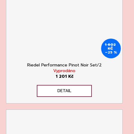
135
Kč
1 602
KČ
–25 %
Riedel Performance Pinot Noir Set/2
Vyprodáno
1 201 Kč
DETAIL