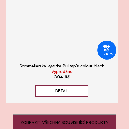
435
KČ
–30 %
Sommeliérská vývrtka Pulltap's colour black
Vyprodáno
304 Kč
DETAIL
ZOBRAZIT VŠECHNY SOUVISEJÍCÍ PRODUKTY