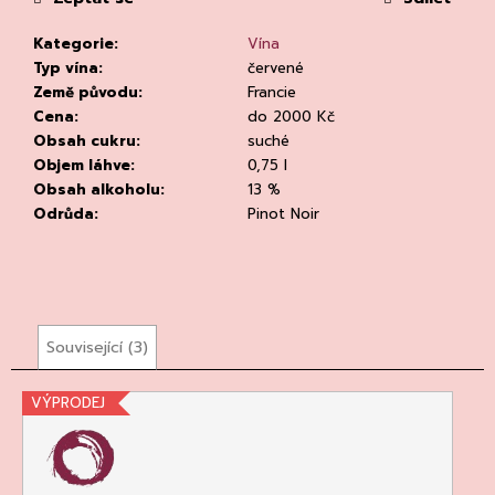
č
u
Kategorie
:
Vína
j
Typ vína
:
červené
e
Země původu
:
Francie
m
Cena
:
do 2000 Kč
e
Obsah cukru
:
suché
Objem láhve
:
0,75 l
Obsah alkoholu
:
13 %
Odrůda
:
Pinot Noir
CHLADÍCÍ
TAŠKA
NA
Související (3)
VÍNO
PRO
BUSINNES
VÝPRODEJ
CLEAR
94
Kč
Původně: