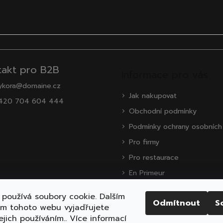
takt pro B2B
Informace pro vás
ykora@domaine.cz
Jak nakupovat
420 704 604 444
Obchodní podmínky
Podmínky ochrany osobních
Pro firmy
Pro restaurace
En Primeur
O nás
používá soubory cookie. Dalším
Odmítnout
S
Zákaznická podpora
ím tohoto webu vyjadřujete
ejich používáním.. Více informací