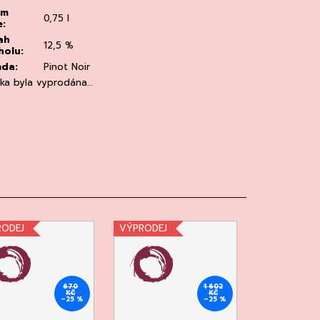
em
0,75 l
e
:
ah
12,5 %
holu
:
ůda
:
Pinot Noir
žka byla vyprodána…
RODEJ
VÝPRODEJ
670
1 602
KČ
KČ
–25 %
–25 %