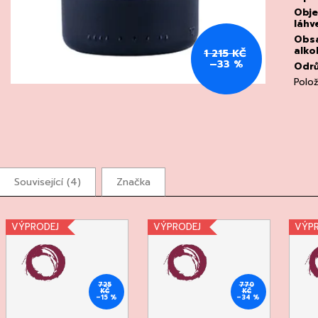
Obj
láhv
Obs
alko
1 215 KČ
–33 %
Odr
Polo
Související (4)
Značka
VÝPRODEJ
VÝPRODEJ
VÝP
725
770
KČ
KČ
–15 %
–34 %