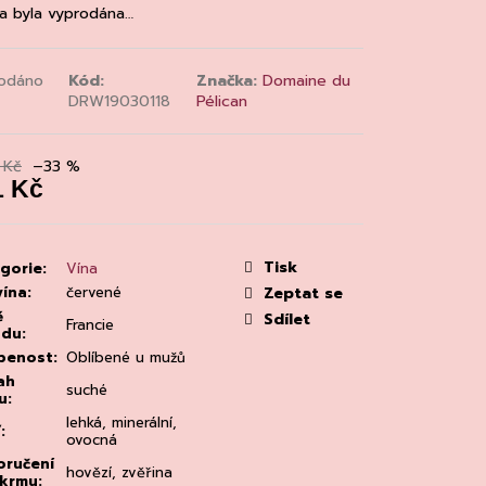
MAINE 'ALZIPRATU
a byla vyprodána…
odáno
Kód:
Značka:
Domaine du
DRW19030118
Pélican
 Kč
–33 %
1 Kč
á
:
Tisk
gorie
:
Vína
vína
:
červené
Zeptat se
ě
Sdílet
Francie
odu
:
benost
:
Oblíbené u mužů
ah
suché
u
:
lehká, minerální,
ť
:
ovocná
ručení
hovězí, zvěřina
okrmu
: