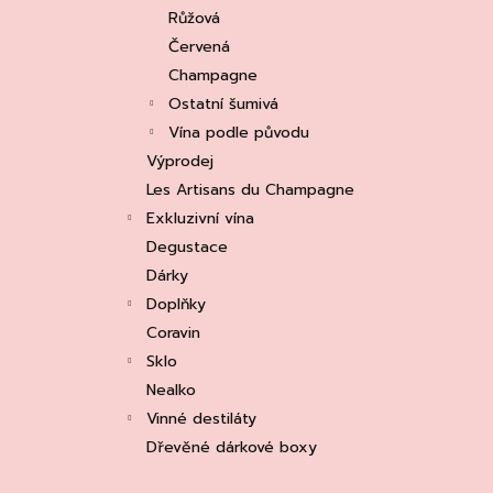
e
ASOLO PROSECCO SUPERIORE DOCG
Růžová
BRUT, MARTIGNAGO
l
Červená
253 Kč
Původně:
335 Kč
Champagne
Ostatní šumivá
Vína podle původu
Výprodej
Les Artisans du Champagne
Exkluzivní vína
Degustace
Dárky
Doplňky
Coravin
Sklo
Nealko
Vinné destiláty
Dřevěné dárkové boxy