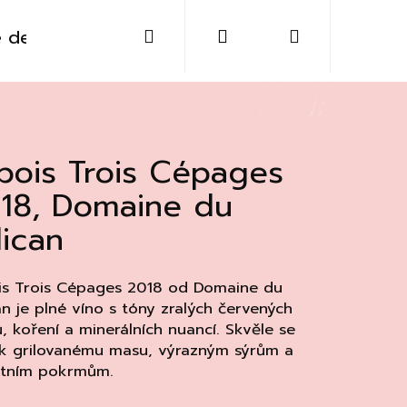
Hledat
Přihlášení
Nákupní
 destiláty
Sklo
Doplňky
Kontakt
košík
bois Trois Cépages
18, Domaine du
lican
is Trois Cépages 2018 od Domaine du
an je plné víno s tóny zralých červených
, koření a minerálních nuancí. Skvěle se
 k grilovanému masu, výrazným sýrům a
Následující
ntním pokrmům.