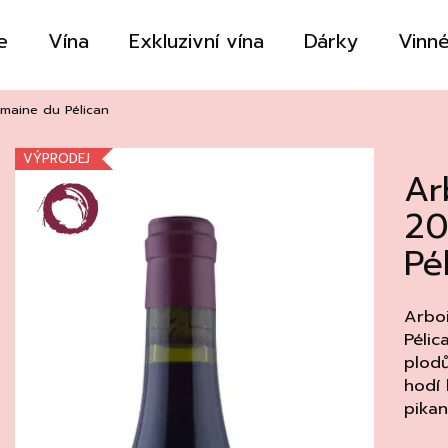
e
Vína
Exkluzivní vína
Dárky
Vinné
Co potřebujete najít?
maine du Pélican
VÝPRODEJ
Ar
HLEDAT
20
Pé
Doporučujeme
Arbo
Pélic
plodů
hodí
pika