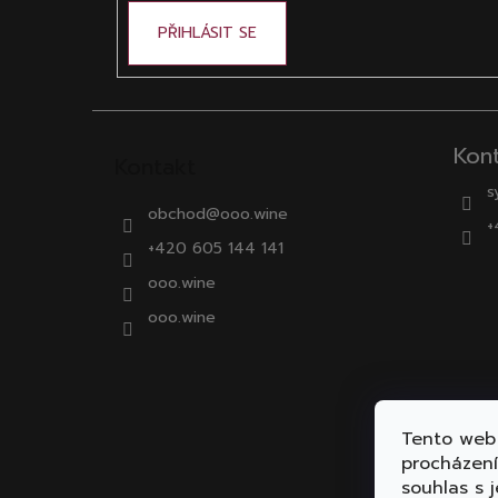
PŘIHLÁSIT SE
Kon
Kontakt
s
obchod
@
ooo.wine
+
+420 605 144 141
ooo.wine
ooo.wine
Tento web 
procházen
souhlas s j