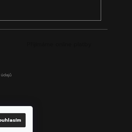
Přijímáme online platby
 údajů
ouhlasím