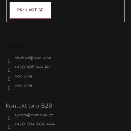
PŘIHLÁSIT SE
Kontakt
obchod
@
ooo.wine
+420 605 144 141
ooo.wine
ooo.wine
Kontakt pro B2B
sykora@domaine.cz
+420 704 604 444