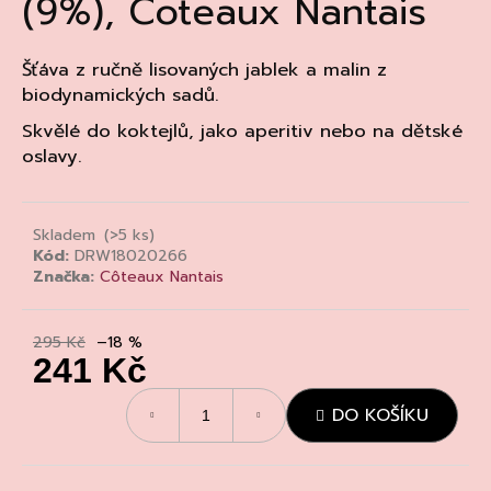
(9%), Coteaux Nantais
a
j
Šťáva z ručně lisovaných jablek a malin z
í
biodynamických sadů.
t
Skvělé do koktejlů, jako aperitiv nebo na dětské
?
oslavy.
Skladem
(>5 ks)
HLEDAT
Kód:
DRW18020266
Značka:
Côteaux Nantais
295 Kč
–18 %
D
241 Kč
o
p
Měrná
DO KOŠÍKU
cena:
o
r
u