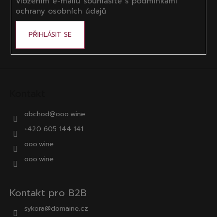
Vložením e-mailu souhlasíte s
podmínkami
ochrany osobních údajů
PŘIHLÁSIT SE
Kontakt
obchod
@
ooo.wine
+420 605 144 141
ooo.wine
ooo.wine
Kontakt pro B2B
sykora@domaine.cz