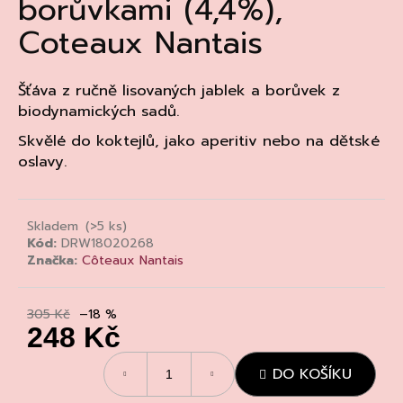
borůvkami (4,4%),
a
Coteaux Nantais
j
í
t
Šťáva z ručně lisovaných jablek a borůvek z
biodynamických sadů.
?
Skvělé do koktejlů, jako aperitiv nebo na dětské
oslavy.
HLEDAT
Skladem
(>5 ks)
Kód:
DRW18020268
Značka:
Côteaux Nantais
D
o
305 Kč
–18 %
p
248 Kč
o
Měrná
r
DO KOŠÍKU
cena:
u